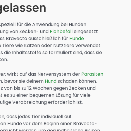
gelassen
 speziell für die Anwendung bei Hunden
gung von Zecken- und
Flohbefall
eingesetzt
ass Bravecto ausschließlich für
Hunde
re Tiere wie Katzen oder Nutztiere verwendet
s die Inhaltsstoffe so formuliert sind, dass sie
ken.
ner
, wirkt auf das Nervensystem der
Parasiten
en, bevor sie deinem
Hund
schaden können.
tz von bis zu 12 Wochen gegen Zecken und
t es zu einer bequemen Lösung für viele
ufige Verabreichung erforderlich ist.
, dass jedes Tier individuell auf
ten Hunde vor dem Beginn einer Bravecto-
ersucht werden, um gesundheitliche Risiken