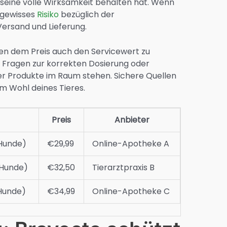
 seine volle Wirksamkeit behalten hat. Wenn
n gewisses
Risiko
bezüglich der
rsand und Lieferung.
ben dem Preis auch den Servicewert zu
 Fragen zur korrekten Dosierung oder
er Produkte im Raum stehen. Sichere Quellen
m Wohl deines Tieres.
Preis
Anbieter
 Hunde)
€29,99
Online-Apotheke A
 Hunde)
€32,50
Tierarztpraxis B
 Hunde)
€34,99
Online-Apotheke C