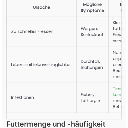
Mögliche
Emp
Ursache
Symptome
Ma
Kleiner
Würgen,
fütter
Zu schnelles Fressen
Schluckauf
Fresse
verwe
Nahru
anpass
Durchfall,
Lebensmittelunverträglichkeit
allerg
Blähungen
Bestan
meide
Tierarz
Fieber,
konsult
Infektionen
Lethargie
medik
Behand
Futtermenge und -häufigkeit