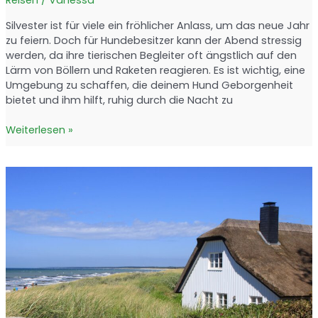
Silvester ist für viele ein fröhlicher Anlass, um das neue Jahr
zu feiern. Doch für Hundebesitzer kann der Abend stressig
werden, da ihre tierischen Begleiter oft ängstlich auf den
Lärm von Böllern und Raketen reagieren. Es ist wichtig, eine
Umgebung zu schaffen, die deinem Hund Geborgenheit
bietet und ihm hilft, ruhig durch die Nacht zu
Silvester
Weiterlesen »
mit
Hund:
Tipps
für
eine
stressfreie
Nacht
ohne
Feuerwerk