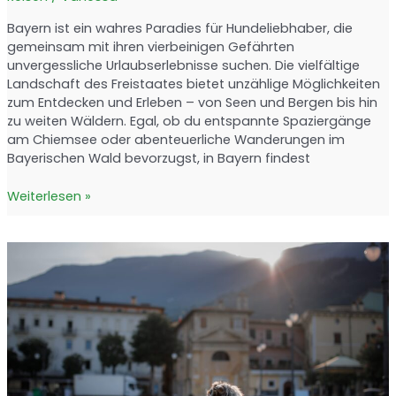
Bayern ist ein wahres Paradies für Hundeliebhaber, die
gemeinsam mit ihren vierbeinigen Gefährten
unvergessliche Urlaubserlebnisse suchen. Die vielfältige
Landschaft des Freistaates bietet unzählige Möglichkeiten
zum Entdecken und Erleben – von Seen und Bergen bis hin
zu weiten Wäldern. Egal, ob du entspannte Spaziergänge
am Chiemsee oder abenteuerliche Wanderungen im
Bayerischen Wald bevorzugst, in Bayern findest
Urlaub
Weiterlesen »
mit
Hund
in
Bayern:
Die
schönsten
Reiseziele