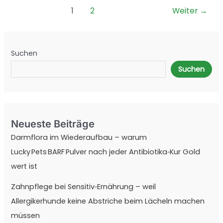
in
1
2
Weiter
→
denen
Ihr
Vierbeiner
willkommen
Suchen
ist
Suchen
Neueste Beiträge
Darmflora im Wiederaufbau – warum
Lucky Pets BARF Pulver nach jeder Antibiotika‑Kur Gold
wert ist
Zahnpflege bei Sensitiv‑Ernährung – weil
Allergikerhunde keine Abstriche beim Lächeln machen
müssen