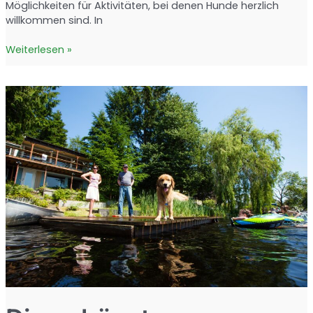
Möglichkeiten für Aktivitäten, bei denen Hunde herzlich
willkommen sind. In
Camping
Weiterlesen »
am
Gardasee
mit
Hund:
Die
besten
Plätze
und
Tipps