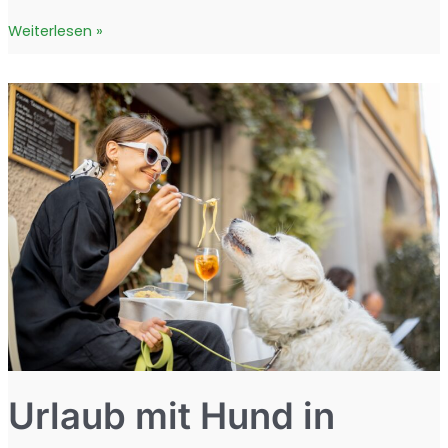
Kur
Weiterlesen »
mit
Hund:
Erholung
für
Mensch
und
Tier
Urlaub mit Hund in