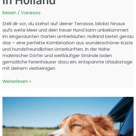
in Holland
Reisen
/
Vanessa
Stell dir vor, du stehst auf deiner Terrasse, blickst hinaus
aufs weite Meer und dein treuer Hund kann unbekümmert
im eingezäunten Garten umherlaufen. Holland bietet genau
das – eine perfekte Kombination aus wunderschöner Küste
und hundefreundlichen Unterkünften. In der Nähe
malerischer Dörfer und weitläufiger Strände laden
gemütliche Ferienhäuser dazu ein, entspannte Urlaubstage
mit deinem vierbeinigen
Traumurlaub
Weiterlesen »
mit
Hund:
Eingezäunte
Ferienhäuser
am
Meer
in
Holland