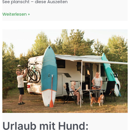
See planscht – diese Auszeiten
Tolle
Weiterlesen »
Tagesausflüge
mit
Hund
in
Ihrer
Nähe
Urlaub mit Hund: