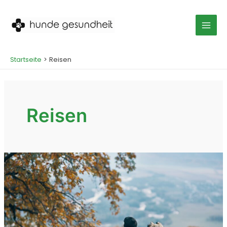
Zum
Inhalt
springen
Mai
Men
Startseite
Reisen
Reisen