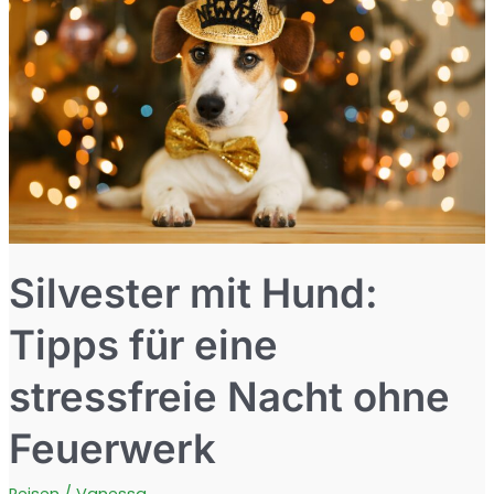
schönsten
Ziele
Silvester mit Hund:
Tipps für eine
stressfreie Nacht ohne
Feuerwerk
Reisen
/
Vanessa