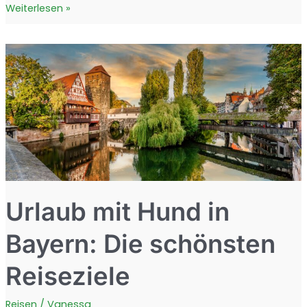
Günstige
Weiterlesen »
Ferienhäuser
an
der
Ostsee:
Urlaub
mit
Hund
und
Garten
Urlaub mit Hund in
Bayern: Die schönsten
Reiseziele
Reisen
/
Vanessa