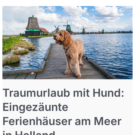
Urlaubsdomizile
mit
Hund:
Eingezäunt
und
am
Wasser
Traumurlaub mit Hund:
Eingezäunte
Ferienhäuser am Meer