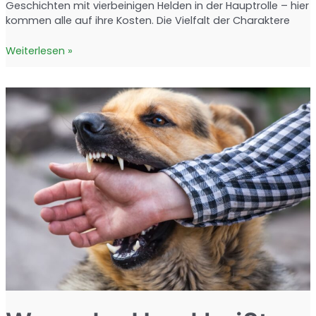
Geschichten mit vierbeinigen Helden in der Hauptrolle – hier
kommen alle auf ihre Kosten. Die Vielfalt der Charaktere
Hunde-
Weiterlesen »
Comics:
Die
lustigsten
Geschichten
für
Tierfreunde