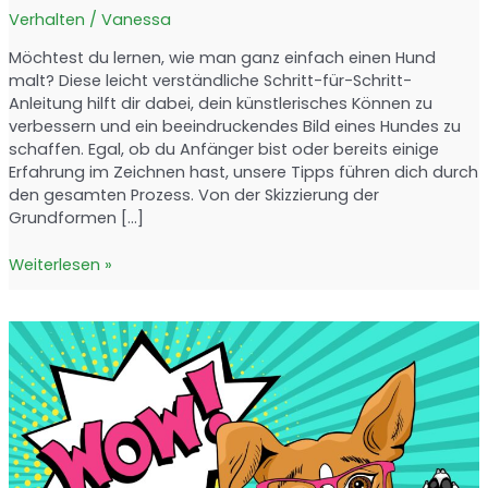
Verhalten
/
Vanessa
Möchtest du lernen, wie man ganz einfach einen Hund
malt? Diese leicht verständliche Schritt-für-Schritt-
Anleitung hilft dir dabei, dein künstlerisches Können zu
verbessern und ein beeindruckendes Bild eines Hundes zu
schaffen. Egal, ob du Anfänger bist oder bereits einige
Erfahrung im Zeichnen hast, unsere Tipps führen dich durch
den gesamten Prozess. Von der Skizzierung der
Grundformen […]
Hund
Weiterlesen »
malen
leicht
gemacht:
Schritt-
für-
Schritt-
Anleitung