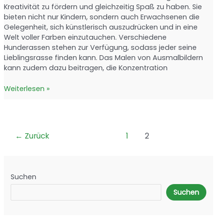
Kreativität zu fördern und gleichzeitig Spaß zu haben. Sie
bieten nicht nur Kindern, sondern auch Erwachsenen die
Gelegenheit, sich künstlerisch auszudrücken und in eine
Welt voller Farben einzutauchen. Verschiedene
Hunderassen stehen zur Verfügung, sodass jeder seine
Lieblingsrasse finden kann. Das Malen von Ausmalbildern
kann zudem dazu beitragen, die Konzentration
Hunde-
Weiterlesen »
Ausmalbilder:
Kreativer
Spaß
für
←
Zurück
1
2
Groß
und
Klein
Suchen
Suchen