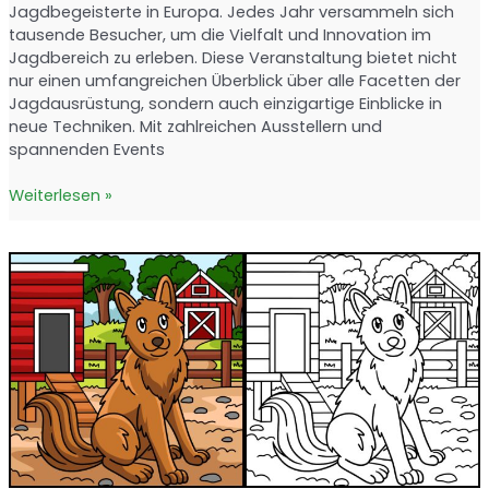
Jagdbegeisterte in Europa. Jedes Jahr versammeln sich
tausende Besucher, um die Vielfalt und Innovation im
Jagdbereich zu erleben. Diese Veranstaltung bietet nicht
nur einen umfangreichen Überblick über alle Facetten der
Jagdausrüstung, sondern auch einzigartige Einblicke in
neue Techniken. Mit zahlreichen Ausstellern und
spannenden Events
Jagd
Weiterlesen »
&
Hund:
Europas
größte
Jagdmesse
im
Überblick